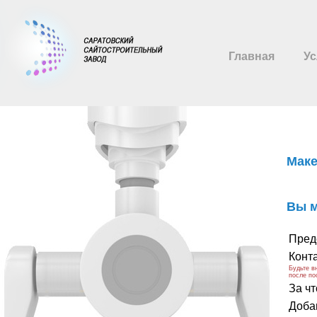
Главная
Ус
Маке
Вы м
Пред
Конт
Будьте в
после по
За ч
Добав